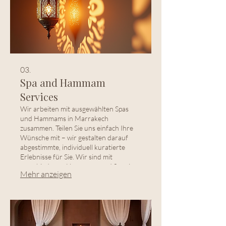
03.
Spa and Hammam
Services
Wir arbeiten mit ausgewählten Spas
und Hammams in Marrakech
zusammen. Teilen Sie uns einfach Ihre
Wünsche mit – wir gestalten darauf
abgestimmte, individuell kuratierte
Erlebnisse für Sie. Wir sind mit
verschiedenen Hammams und Spas in
Mehr anzeigen
Marrakesch verbunden – lassen Sie uns
Ihre Wünsche wissen und wir
arrangieren ein persönliches
Wellnesspaket für Sie.