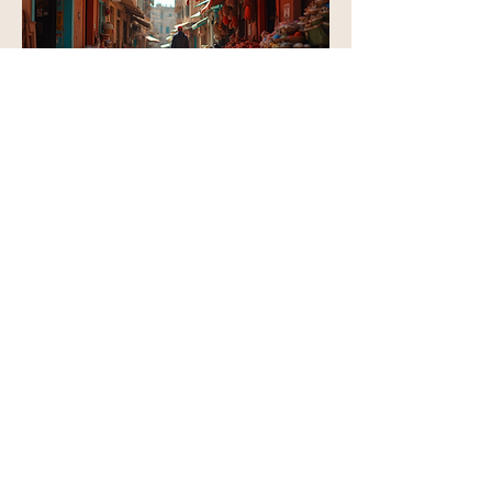
06.
Von der Vision zum
Erlebnis
Wir kreieren individuelle, kuratierte
Tageserlebnisse für besondere
Momente. Ob kleines oder großes
Budget, wir entwickeln diesen Tag ganz
nach den individuellen Bedürfnissen.
Mehr anzeigen